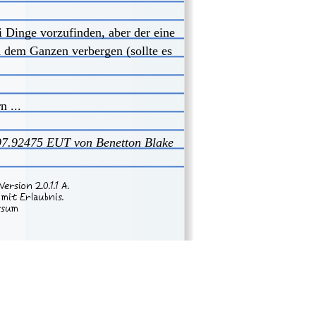
i Dinge vorzufinden, aber der eine
in dem Ganzen verbergen (sollte es
 ...
97.92475
EUT von
Benetton Blake
ersion 2.0.1.1 A.
mit Erlaubnis.
ssum