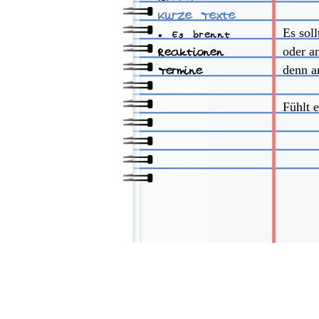
Kurze Texte
Es sol
•
Es brennt
oder an
Reaktionen
denn a
Termine
Fühlt 