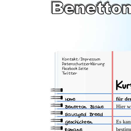
Kontakt
⁄
Impressum
Datenschutzerklärung
Facebook Seite
Twitter
Kur
für de
Home
Hier w
Benetton Blake
Savaged Breed
Es kan
Geschichten
bestim
Romane