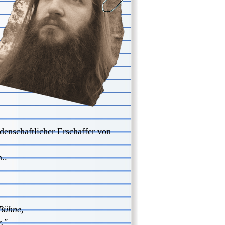
idenschaftlicher Erschaffer von
..
 Bühne,
r."