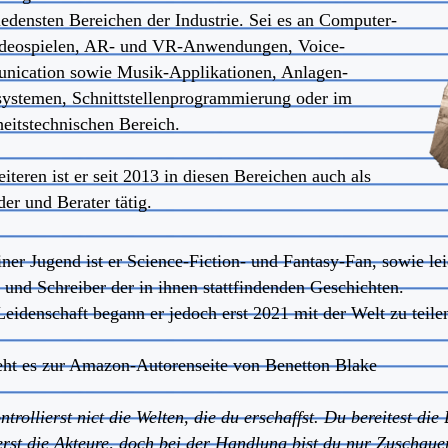
iedensten Bereichen der Industrie. Sei es an Computer-
deospielen, AR- und VR-Anwendungen, Voice-
ication sowie Musik-Applikationen, Anlagen-
systemen, Schnittstellenprogrammierung oder im
heitstechnischen Bereich.
teren ist er seit 2013 in diesen Bereichen auch als
er und Berater tätig.
iner Jugend ist er Science-Fiction- und Fantasy-Fan, sowie le
 und Schreiber der in ihnen stattfindenden Geschichten.
Leidenschaft begann er jedoch erst 2021 mit der Welt zu teilen
eht es zur Amazon-Autorenseite von
Benetton Blake
trollierst nict die Welten, die du erschaffst. Du bereitest die
ferst die Akteure, doch bei der Handlung bist du nur Zuschaue