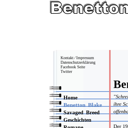
Kontakt
⁄
Impressum
Datenschutzerklärung
Facebook Seite
Twitter
Be
"Schre
Home
ihre S
Benetton Blake
offenb
Savaged Breed
Geschichten
Der 19
Romane