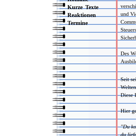
versch
Kurze Texte
und Vi
Reaktionen
Commun
Termine
Steuer
Sicher
Des Wei
Ausbild
Seit se
Welten
Diese 
Hier g
"Du kon
du lie